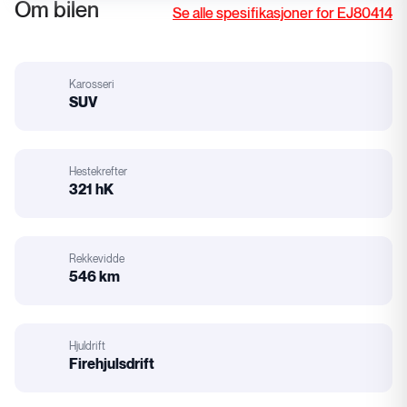
Om bilen
Se alle spesifikasjoner for EJ80414
Karosseri
:
SUV
Karosseri
Hestekrefter
321 hK
Hestekrefter
Rekkevidde
546 km
Rekkevidde
Hjuldrift
Firehjulsdrift