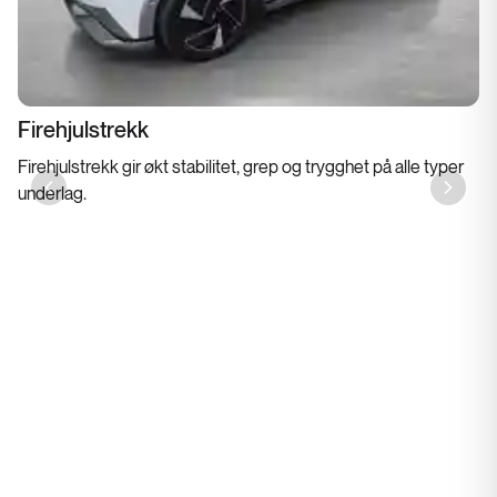
Firehjulstrekk
Firehjulstrekk gir økt stabilitet, grep og trygghet på alle typer
underlag.
Previous slide
Next sl