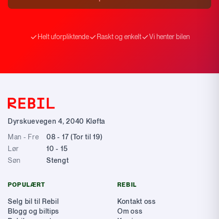
Helt uforpliktende
Raskt og enkelt
Vi henter bilen
Dyrskuevegen 4
,
2040
Kløfta
Man - Fre
08 - 17 (Tor til 19)
Lør
10 - 15
Søn
Stengt
POPULÆRT
REBIL
Selg bil til Rebil
Kontakt oss
Blogg og biltips
Om oss