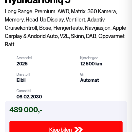
Long Range, Premium, AWD, Matrix, 360 Kamera,
Memory, Head-Up Display, Ventilert, Adaptiv
Cruisekontroll, Bose, Hengerfeste, Navgiasjon, Apple
Carplay & Andorid Auto, V2L, Skinn, DAB, Oppvarmet
Ratt
Årsmodell
Kjørelengde
2025
12 500 km
Drivstoff
Gir
Elbil
Automat
Garanti til
06.02.2030
Drivstoff
Gir
489 000,-
Garanti
Kjøp bilen