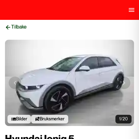
Tilbake
Previous slide
Next sli
Bilder
Bruksmerker
1/20
Hyundai Ioniq 5