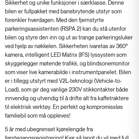
Sikkerhet og unike funksjoner i særklasse. Denne
bilen er fullpakket med banebrytende utstyr som
forenkler hverdagen. Med den fjernstyrte
parkeringsassistenten (RSPA 2) kan du stå utenfor
bilen og styre den inn og ut av trange parkeringsluker
ved hjelp av nøkkelen. Sikkerheten ivaretas av 360°
kamera, intelligent LED Matrix (IFS) lyssystem som
skyggelegger møtende trafikk, og blindsonemonitor
som viser live kamerabilde i instrumentpanelet. Bilen
er i tillegg utstyrt med V2L-teknologi (Vehicle-to-
Load), som gir deg vanlige 230V stikkontakter både
innvendig og utvendig til å drifte alt fra kaffetraktere
til elektrisk verktøy. En perfekt og kompromissløs
familiebil som må oppleves!
5 år med ubegrenset kjørelengde fra
førstegangsregistrering! Kjør så langt du vil med full