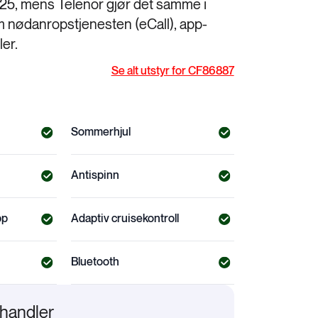
 2025, mens Telenor gjør det samme i
m nødanropstjenesten (eCall), app-
ler.
Se alt utstyr for CF86887
Sommerhjul
Antispinn
pp
Adaptiv cruisekontroll
Bluetooth
rhandler