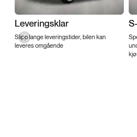
Leveringsklar
S-
Slipp lange leveringstider, bilen kan
Spo
Previous slide
leveres omgående
und
kjø