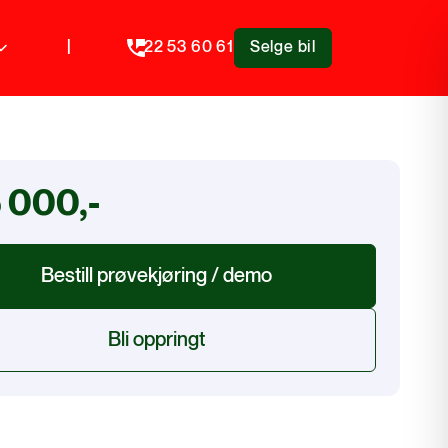
|
22 53 60 61
Selge bil
 000,-
Bestill prøvekjøring / demo
Bli oppringt