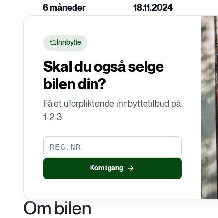
D
6 måneder
18.11.2024
EU-kontroll
Garanti
Innbytte
Skal du også selge
bilen din?
Få et uforpliktende innbyttetilbud på
1-2-3
Kom i gang
Om bilen