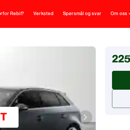
rfor Rebil?
Verksted
Spørsmål og svar
Om oss
225
GT
Next slide