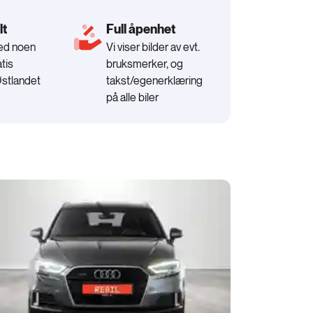
lt
Full åpenhet
med noen
Vi viser bilder av evt.
tis
bruksmerker, og
Østlandet
takst/egenerklæring
på alle biler