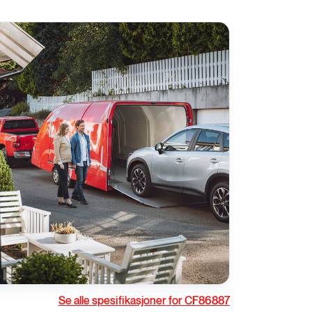
rivstoff
Gir
Se alle spesifikasjoner for CF86887