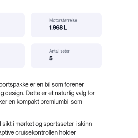
Motorstørrelse
1.968 L
Motorstørrelse
Antall seter
Bil
r
elatert:
5
Karosseri
portspakke er en bil som forener
 design. Dette er et naturlig valg for
nsker en kompakt premiumbil som
 sikt i mørket og sportsseter i skinn
aptive cruisekontrollen holder