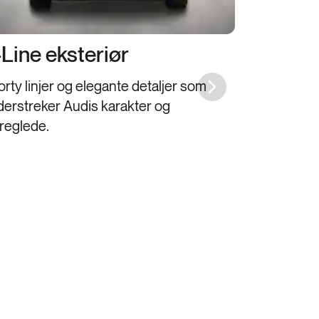
Line eksteriør
rty linjer og elegante detaljer som
Next slide
erstreker Audis karakter og
reglede.
Henger
Hengerfeste 
trekke tilhe
enkelt.