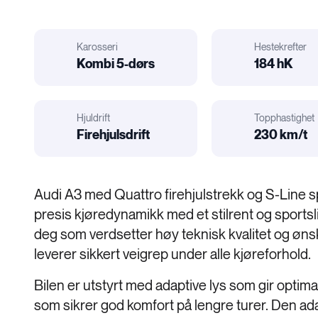
Karosseri
Hestekrefter
il
r
elatert:
Kombi 5-dørs
184 hK
Hestekrefter
Karosseri
Hjuldrift
Topphastighet
Firehjulsdrift
230 km/t
Motorstørrelse
Hjuldrift
Audi A3 med Quattro firehjulstrekk og S-Line s
presis kjøredynamikk med et stilrent og sportslig
deg som verdsetter høy teknisk kvalitet og ø
leverer sikkert veigrep under alle kjøreforhold.
Bilen er utstyrt med adaptive lys som gir optimal
som sikrer god komfort på lengre turer. Den ad