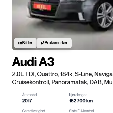
Bilder
Bruksmerker
Audi A3
2.0L TDI, Quattro, 184k, S-Line, Navig
Cruisekontroll, Panoramatak, DAB, Mul
Årsmodell
Kjørelengde
2017
152 700 km
Garantivarighet
Siste EU-kontroll