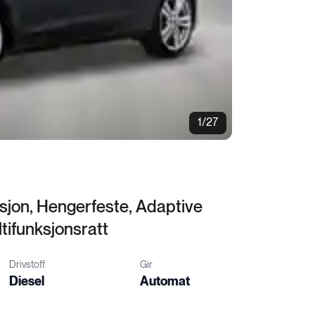
1/27
asjon, Hengerfeste, Adaptive
tifunksjonsratt
Drivstoff
Gir
Diesel
Automat