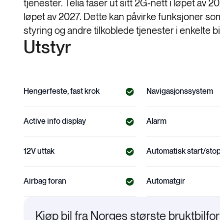
tjenester. Telia faser ut sitt 2G-nett i løpet av
løpet av 2027. Dette kan påvirke funksjoner so
styring og andre tilkoblede tjenester i enkelte bi
Utstyr
Hengerfeste, fast krok
Navigasjonssystem
Active info display
Alarm
12V uttak
Automatisk start/sto
Airbag foran
Automatgir
Kjøp bil fra Norges største bruktbilfo