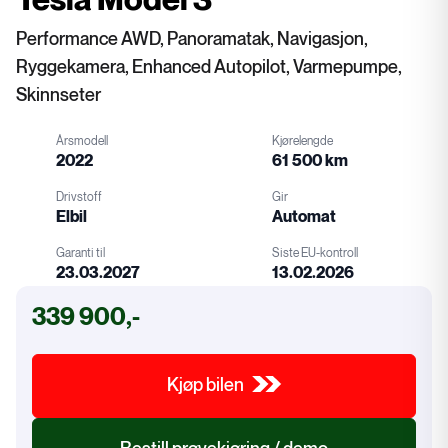
Performance AWD, Panoramatak, Navigasjon,
Ryggekamera, Enhanced Autopilot, Varmepumpe,
Skinnseter
Årsmodell
Kjørelengde
2022
61 500 km
Drivstoff
Gir
Elbil
Automat
Garanti til
Siste EU-kontroll
23.03.2027
13.02.2026
Drivstoff
Gir
339 900,-
EU-kontroll
Garanti
Kjøp bilen