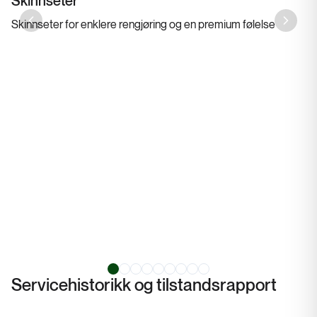
Skinnseter
Skinnseter for enklere rengjøring og en premium følelse
Previous slide
Next sl
Servicehistorikk og tilstandsrapport