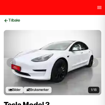
Tilbake
Previous slide
Next sli
Bilder
Bruksmerker
1/18
Tesla Model 3