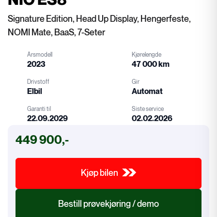
Signature Edition, Head Up Display, Hengerfeste,
NOMI Mate, BaaS, 7-Seter
Årsmodell
Kjørelengde
2023
47 000 km
Drivstoff
Gir
Elbil
Automat
Garanti til
Siste service
22.09.2029
02.02.2026
Drivstoff
Gir
449 900,-
Garanti
Service
Kjøp bilen
Bestill prøvekjøring / demo