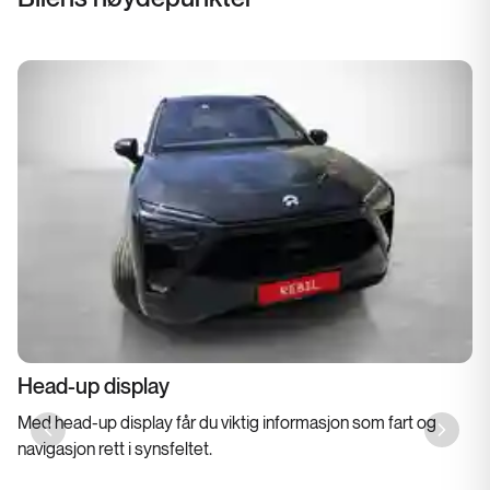
Head-up display
Med head-up display får du viktig informasjon som fart og
Previous slide
Next sl
navigasjon rett i synsfeltet.