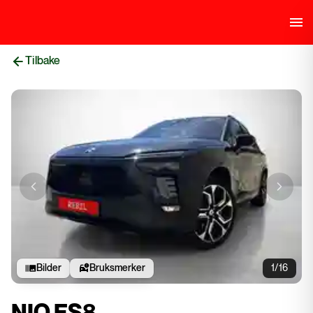
Tilbake
Previous slide
Next sli
Bilder
Bruksmerker
1/16
NIO ES8