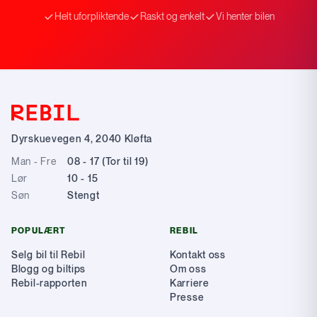
Helt uforpliktende
Raskt og enkelt
Vi henter bilen
Dyrskuevegen 4
,
2040
Kløfta
Man - Fre
08 - 17 (Tor til 19)
Lør
10 - 15
Søn
Stengt
POPULÆRT
REBIL
Selg bil til Rebil
Kontakt oss
Blogg og biltips
Om oss
Rebil-rapporten
Karriere
Presse