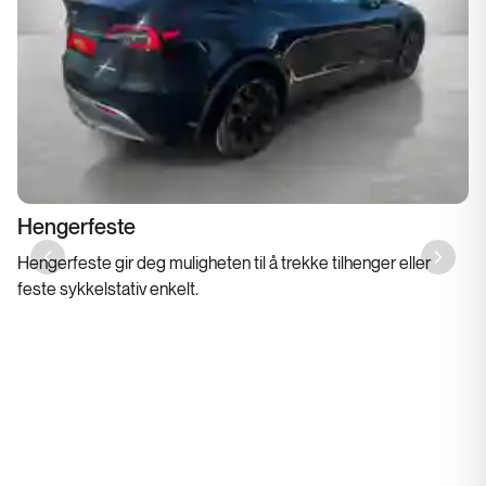
Hengerfeste
Hengerfeste gir deg muligheten til å trekke tilhenger eller
Previous slide
Next sl
feste sykkelstativ enkelt.