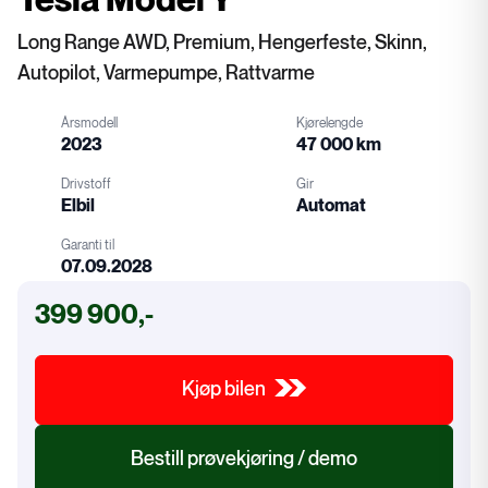
Long Range AWD, Premium, Hengerfeste, Skinn,
Autopilot, Varmepumpe, Rattvarme
Årsmodell
Kjørelengde
2023
47 000 km
Drivstoff
Gir
Elbil
Automat
Garanti til
07.09.2028
Drivstoff
Gir
399 900,-
Garanti
Kjøp bilen
Bestill prøvekjøring / demo