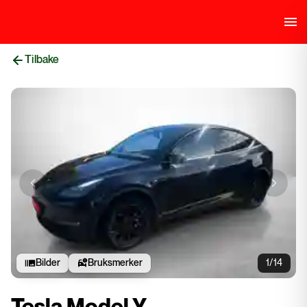
Tilbake
Previous slide
Next sli
Bilder
Bruksmerker
1/14
Tesla Model Y