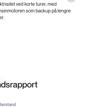
ktrisitet ved korte turer, med
nsinmotoren som backup på lengre
er.
Skinnse
Skinnseter 
premium føl
andsrapport
terstand