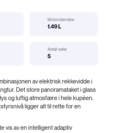
Motorstørrelse
1.49 L
Motorstørrelse
Antall seter
Bil
r
elatert:
5
Karosseri
binasjonen av elektrisk rekkevidde i
ngtur. Det store panoramataket i glass
 lys og luftig atmosfære i hele kupéen.
rsnivå ligger alt til rette for en
 vis av en intelligent adaptiv