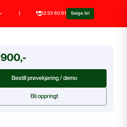
|
22 53 60 61
Selge bil
 900,-
Bestill prøvekjøring / demo
Bli oppringt