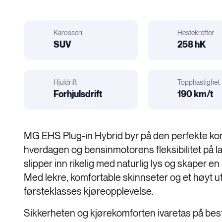
Karosseri
Hestekrefter
il
r
elatert:
SUV
258 hK
Hestekrefter
Karosseri
Hjuldrift
Topphastighet
Forhjulsdrift
190 km/t
Motorstørrelse
Hjuldrift
MG EHS Plug-in Hybrid byr på den perfekte kom
hverdagen og bensinmotorens fleksibilitet på la
slipper inn rikelig med naturlig lys og skaper en
Med lekre, komfortable skinnseter og et høyt utsty
førsteklasses kjøreopplevelse.
Sikkerheten og kjørekomforten ivaretas på beste