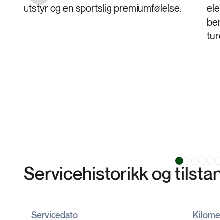
utstyr og en sportslig premiumfølelse.
ele
be
tur
Servicehistorikk og tilst
Servicedato
Kilome