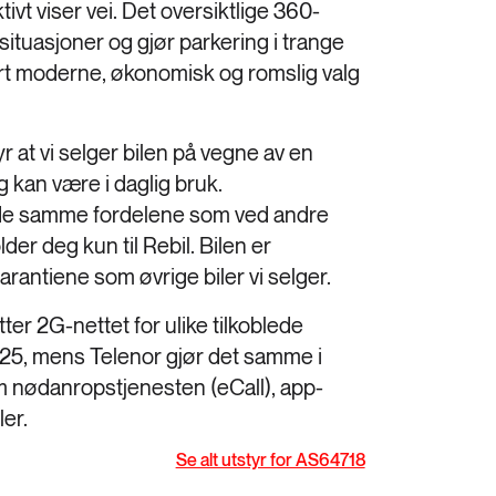
ivt viser vei. Det oversiktlige 360-
 situasjoner og gjør parkering i trange
vært moderne, økonomisk og romslig valg
 at vi selger bilen på vegne av en
 kan være i daglig bruk.
u de samme fordelene som ved andre
der deg kun til Rebil. Bilen er
rantiene som øvrige biler vi selger.
er 2G-nettet for ulike tilkoblede
 2025, mens Telenor gjør det samme i
m nødanropstjenesten (eCall), app-
ler.
Se alt utstyr for AS64718