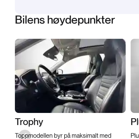
Bilens høydepunkter
Trophy
Pl
Toppmodellen byr på maksimalt med
Plu
Previous slide