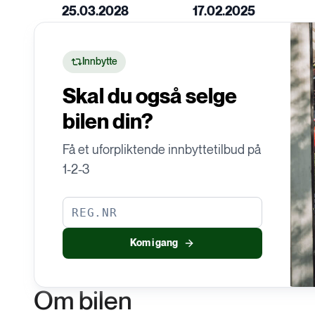
D
25.03.2028
17.02.2025
E
Garanti
Service
Innbytte
Skal du også selge
bilen din?
Få et uforpliktende innbyttetilbud på
1-2-3
Kom i gang
Om bilen