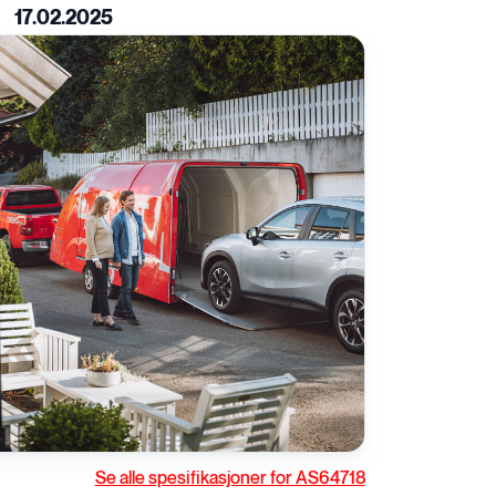
rivstoff
17.02.2025
Gir
U-kontroll
Se alle spesifikasjoner for AS64718