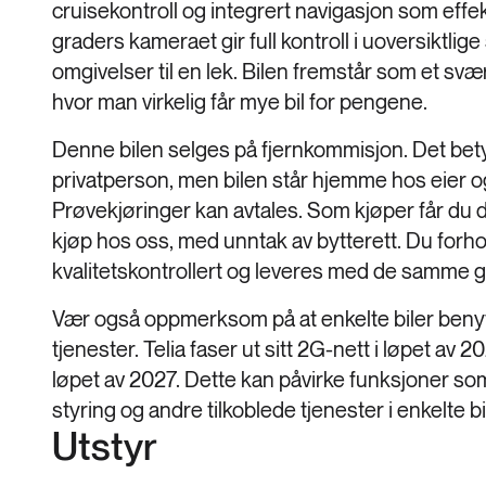
cruisekontroll og integrert navigasjon som effekt
graders kameraet gir full kontroll i uoversiktlige
omgivelser til en lek. Bilen fremstår som et s
hvor man virkelig får mye bil for pengene.
Denne bilen selges på fjernkommisjon. Det betyr
privatperson, men bilen står hjemme hos eier og
Prøvekjøringer kan avtales. Som kjøper får d
kjøp hos oss, med unntak av bytterett. Du forhol
kvalitetskontrollert og leveres med de samme ga
Vær også oppmerksom på at enkelte biler benytt
tjenester. Telia faser ut sitt 2G-nett i løpet av
løpet av 2027. Dette kan påvirke funksjoner so
styring og andre tilkoblede tjenester i enkelte bi
Utstyr