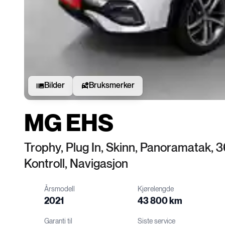
Bilder
Bruksmerker
MG EHS
Trophy, Plug In, Skinn, Panoramatak,
Kontroll, Navigasjon
Årsmodell
Kjørelengde
2021
43 800 km
Garanti til
Siste service