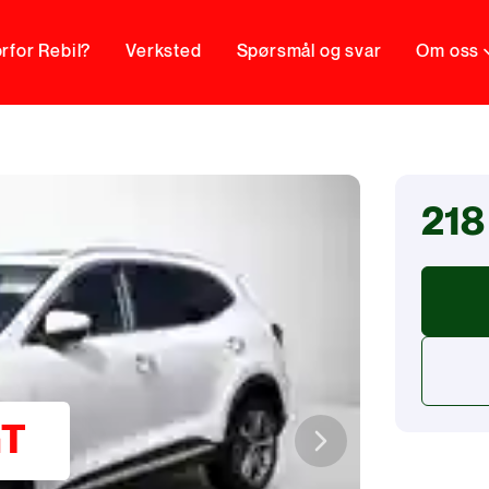
rfor Rebil?
Verksted
Spørsmål og svar
Om oss
218
GT
Next slide