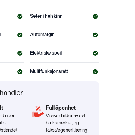
Seter i helskinn
l
Automatgir
Elektriske speil
Multifunksjonsratt
rhandler
lt
Full åpenhet
med noen
Vi viser bilder av evt.
tis
bruksmerker, og
Østlandet
takst/egenerklæring