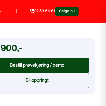
|
22 53 60 61
Selge bil
 900,-
Bestill prøvekjøring / demo
Bli oppringt