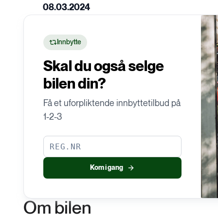
D
08.03.2024
EU-kontroll
Innbytte
Skal du også selge
bilen din?
Få et uforpliktende innbyttetilbud på
1-2-3
Kom i gang
Om bilen