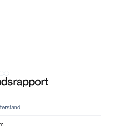
Navigas
Navigasjon 
andsrapport
terstand
m