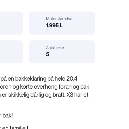
Motorstørrelse
1.995 L
Motorstørrelse
Antall seter
Bil
r
elatert:
5
Karosseri
på en bakkeklaring på hele 20,4
otoren og korte overheng foran og bak
er skikkelig dårlig og bratt. X3 har et
r bak!
 en familie !