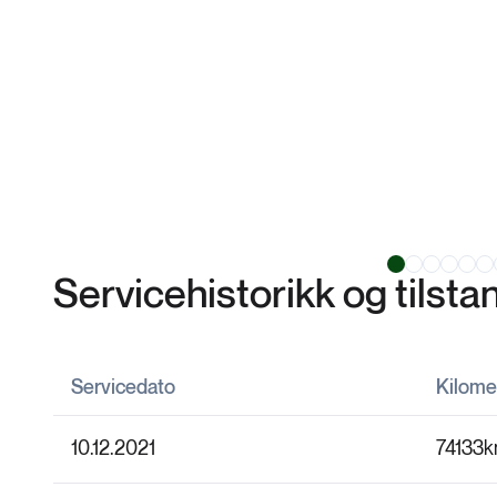
Servicehistorikk og tilst
Servicedato
Kilome
10.12.2021
74133
k