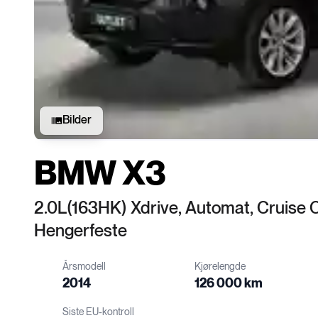
Bilder
BMW X3
2.0L(163HK) Xdrive, Automat, Cruise C
Hengerfeste
Årsmodell
Kjørelengde
2014
126 000 km
Siste EU-kontroll