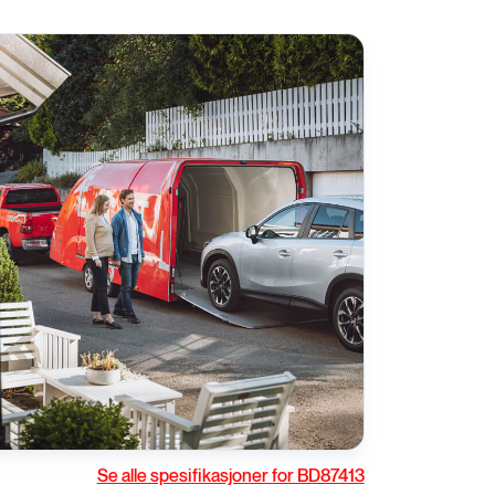
rivstoff
Gir
Se alle spesifikasjoner for BD87413