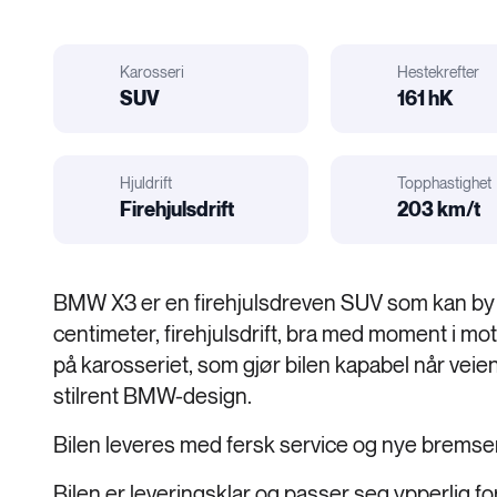
Karosseri
Hestekrefter
il
r
elatert:
SUV
161 hK
Hestekrefter
Karosseri
Hjuldrift
Topphastighet
Firehjulsdrift
203 km/t
Motorstørrelse
Hjuldrift
BMW X3 er en firehjulsdreven SUV som kan by 
centimeter, firehjulsdrift, bra med moment i m
på karosseriet, som gjør bilen kapabel når veien 
stilrent BMW-design.
Bilen leveres med fersk service og nye bremse
Bilen er leveringsklar og passer seg ypperlig for