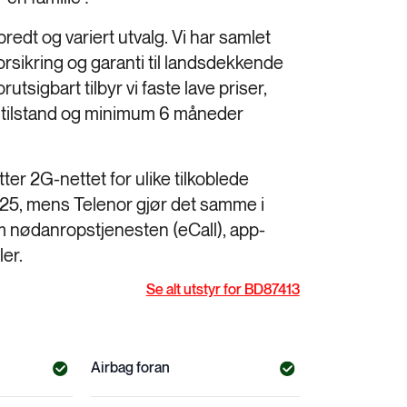
bredt og variert utvalg. Vi har samlet
forsikring og garanti til landsdekkende
utsigbart tilbyr vi faste lave priser,
ns tilstand og minimum 6 måneder
er 2G-nettet for ulike tilkoblede
 2025, mens Telenor gjør det samme i
m nødanropstjenesten (eCall), app-
ler.
Se alt utstyr for BD87413
Airbag foran