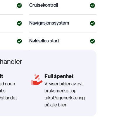
Cruisekontroll
Navigasjonssystem
Nøkkelløs start
rhandler
lt
Full åpenhet
med noen
Vi viser bilder av evt.
tis
bruksmerker, og
Østlandet
takst/egenerklæring
på alle biler