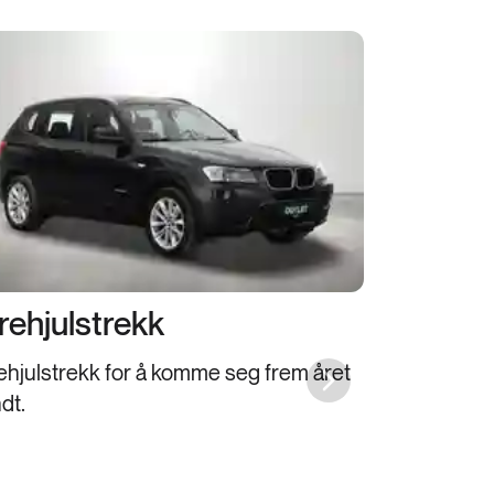
rehjulstrekk
ehjulstrekk for å komme seg frem året
Next slide
dt.