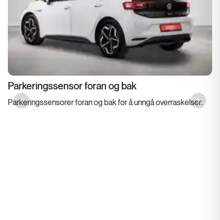
Parkeringssensor foran og bak
Parkeringssensorer foran og bak for å unngå overraskelser.
Previous slide
Next sl