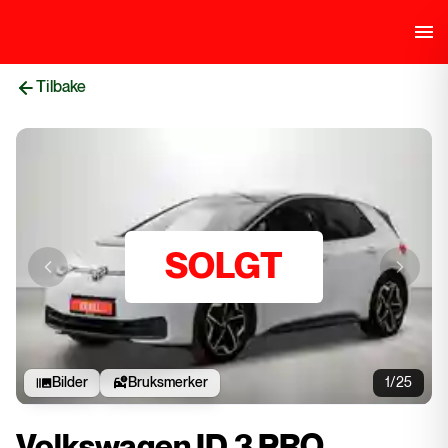
Tilbake
SOLGT
Previous slide
Next sli
Bilder
Bruksmerker
1/25
Volkswagen ID.3 PRO