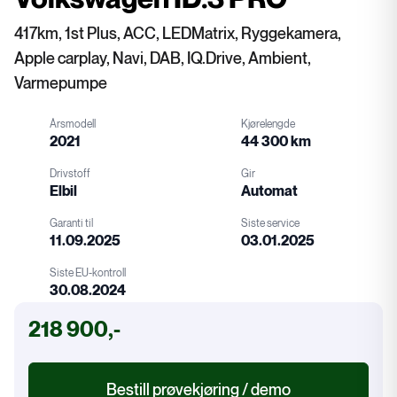
417km, 1st Plus, ACC, LEDMatrix, Ryggekamera,
Apple carplay, Navi, DAB, IQ.Drive, Ambient,
Varmepumpe
Årsmodell
Kjørelengde
2021
44 300 km
Drivstoff
Gir
Elbil
Automat
Garanti til
Siste service
11.09.2025
03.01.2025
Drivstoff
Gir
Siste EU-kontroll
30.08.2024
Garanti
Service
218 900,-
EU-kontroll
Bestill prøvekjøring / demo