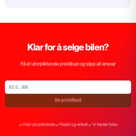
Klar for å selge bilen?
Få et uforpliktende pristilbud og slipp alt ansvar
Se pristilbud
Helt uforpliktende
Raskt og enkelt
Vi henter bilen