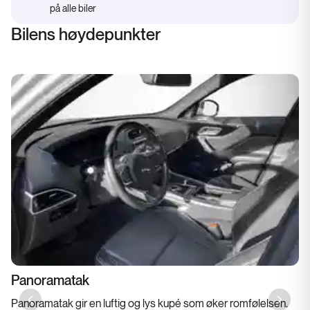
på alle biler
Bilens høydepunkter
Panoramatak
Panoramatak gir en luftig og lys kupé som øker romfølelsen.
Previous slide
Next sl