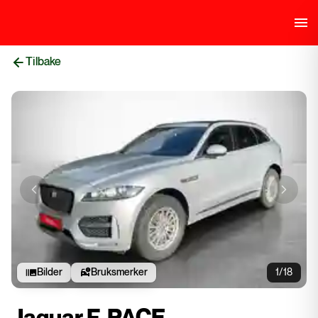
Tilbake
Previous slide
Next sli
Bilder
Bruksmerker
1/18
Jaguar F-PACE