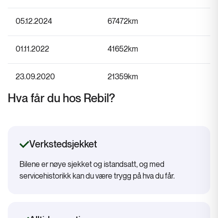
05.12.2024
67472
km
01.11.2022
41652
km
23.09.2020
21359
km
Hva får du hos Rebil?
Verkstedsjekket
Bilene er nøye sjekket og istandsatt, og med
servicehistorikk kan du være trygg på hva du får.