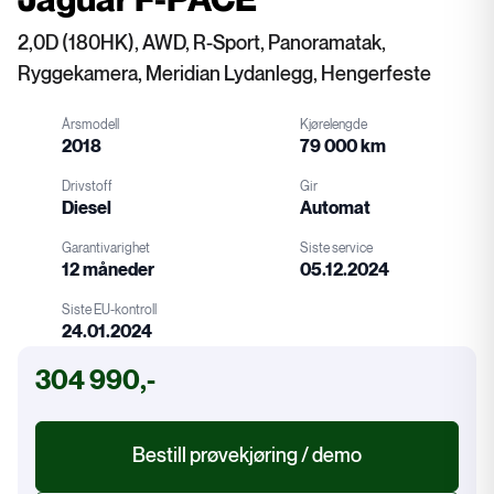
2,0D (180HK), AWD, R-Sport, Panoramatak,
Ryggekamera, Meridian Lydanlegg, Hengerfeste
Årsmodell
Kjørelengde
2018
79 000 km
Drivstoff
Gir
Diesel
Automat
Garantivarighet
Siste service
12 måneder
05.12.2024
Drivstoff
Gir
Siste EU-kontroll
24.01.2024
Garanti
Service
304 990,-
EU-kontroll
Bestill prøvekjøring / demo