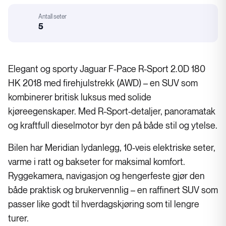
Motorstørrelse
Antall seter
:
5
Karosseri
Elegant og sporty Jaguar F-Pace R-Sport 2.0D 180
HK 2018 med firehjulstrekk (AWD) – en SUV som
kombinerer britisk luksus med solide
kjøreegenskaper. Med R-Sport-detaljer, panoramatak
og kraftfull dieselmotor byr den på både stil og ytelse.
Bilen har Meridian lydanlegg, 10-veis elektriske seter,
varme i ratt og bakseter for maksimal komfort.
Ryggekamera, navigasjon og hengerfeste gjør den
både praktisk og brukervennlig – en raffinert SUV som
passer like godt til hverdagskjøring som til lengre
turer.