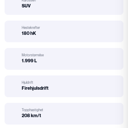
Karosseri
:
SUV
Karosseri
Hestekrefter
180 hK
Hestekrefter
Motorstørrelse
1.999 L
Motorstørrelse
Hjuldrift
Firehjulsdrift
Hjuldrift
Topphastighet
208 km/t