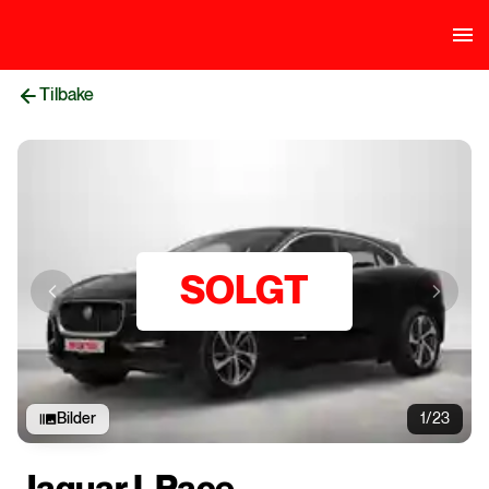
Tilbake
SOLGT
Previous slide
Next sli
Bilder
1/23
Jaguar I-Pace