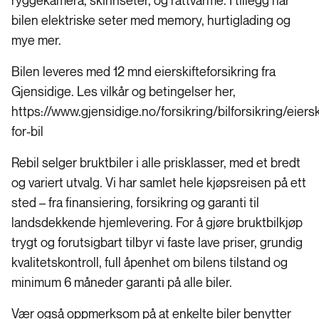
ryggekamera, skinnseter, og rattvarme. I tillegg har
bilen elektriske seter med memory, hurtiglading og
mye mer.
Bilen leveres med 12 mnd eierskifteforsikring fra
Gjensidige. Les vilkår og betingelser her,
https://www.gjensidige.no/forsikring/bilforsikring/eiersk
for-bil
Rebil selger bruktbiler i alle prisklasser, med et bredt
og variert utvalg. Vi har samlet hele kjøpsreisen på ett
sted – fra finansiering, forsikring og garanti til
landsdekkende hjemlevering. For å gjøre bruktbilkjøp
trygt og forutsigbart tilbyr vi faste lave priser, grundig
kvalitetskontroll, full åpenhet om bilens tilstand og
minimum 6 måneder garanti på alle biler.
Vær også oppmerksom på at enkelte biler benytter