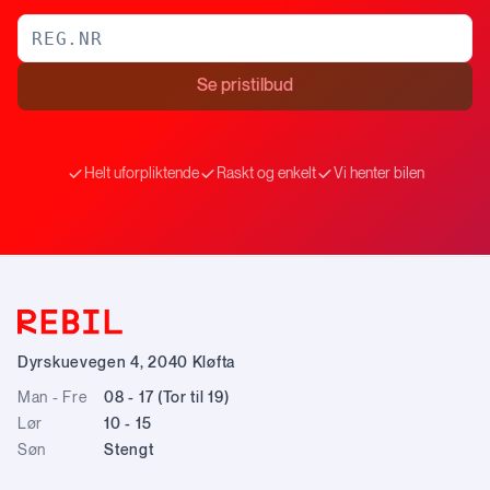
Se pristilbud
Helt uforpliktende
Raskt og enkelt
Vi henter bilen
Dyrskuevegen 4
,
2040
Kløfta
Man - Fre
08 - 17 (Tor til 19)
Lør
10 - 15
Søn
Stengt