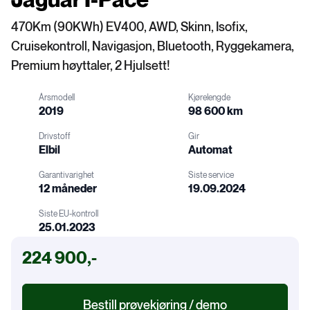
470Km (90KWh) EV400, AWD, Skinn, Isofix,
Cruisekontroll, Navigasjon, Bluetooth, Ryggekamera,
Premium høyttaler, 2 Hjulsett!
Årsmodell
Kjørelengde
2019
98 600 km
Drivstoff
Gir
Elbil
Automat
Garantivarighet
Siste service
12 måneder
19.09.2024
Drivstoff
Gir
Siste EU-kontroll
25.01.2023
Garanti
Service
224 900,-
EU-kontroll
Bestill prøvekjøring / demo