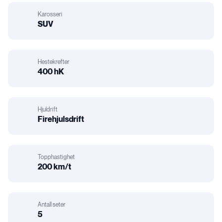
Karosseri
:
SUV
Karosseri
Hestekrefter
400 hK
Hestekrefter
Hjuldrift
Firehjulsdrift
Hjuldrift
Topphastighet
200 km/t
Motorstørrelse
Antall seter
:
5