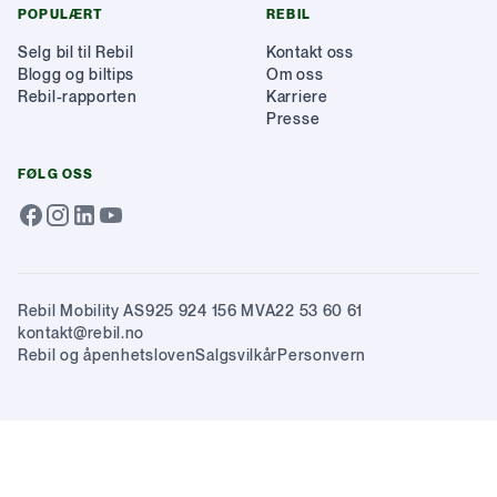
POPULÆRT
REBIL
Selg bil til Rebil
Kontakt oss
Blogg og biltips
Om oss
Rebil-rapporten
Karriere
Presse
FØLG OSS
Rebil Mobility AS
925 924 156 MVA
22 53 60 61
kontakt@rebil.no
Rebil og åpenhetsloven
Salgsvilkår
Personvern