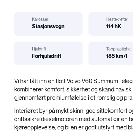
Karosseri
Hestekrefter
il
r
elatert:
Stasjonsvogn
114 hK
Hestekrefter
Karosseri
Hjuldrift
Topphastighet
Forhjulsdrift
185 km/t
Motorstørrelse
Hjuldrift
Vi har fått inn en flott Volvo V60 Summum i ele
kombinerer komfort, sikkerhet og skandinavisk d
gjennomført premiumfølelse i et romslig og pra
Interiøret byr på mykt skinn, god sittekomfort o
driftssikre dieselmotoren med automat gir en 
kjøreopplevelse, og bilen er godt utstyrt med b