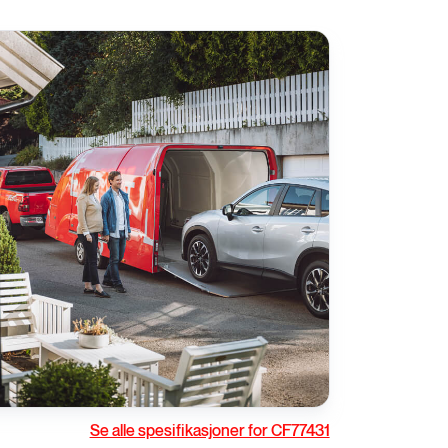
rivstoff
Gir
Se alle spesifikasjoner for CF77431