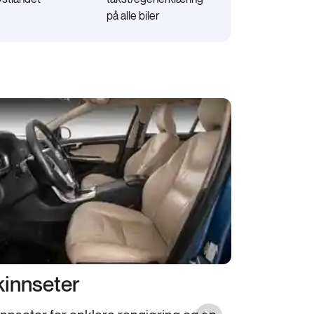
på alle biler
kinnseter