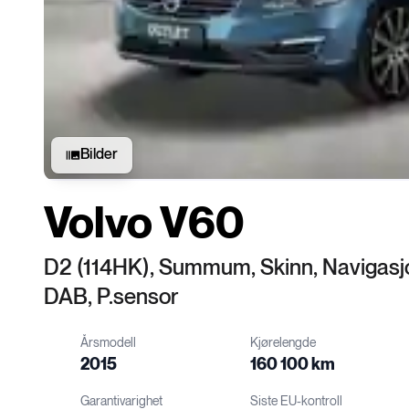
Bilder
Volvo V60
D2 (114HK), Summum, Skinn, Navigasjo
DAB, P.sensor
Årsmodell
Kjørelengde
2015
160 100 km
Garantivarighet
Siste EU-kontroll