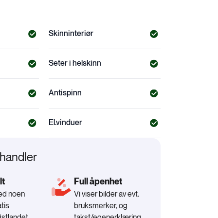
Skinninteriør
Seter i helskinn
Antispinn
El.vinduer
rhandler
lt
Full åpenhet
med noen
Vi viser bilder av evt.
tis
bruksmerker, og
Østlandet
takst/egenerklæring