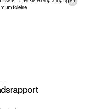
nnseter for enklere rengjøring og en
Next slide
emium følelse
Elektri
Med memory-
enkelt hente
andsrapport