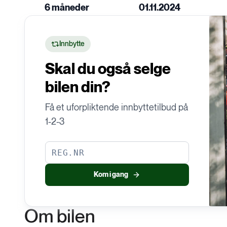
D
6 måneder
01.11.2024
EU-kontroll
Garanti
Innbytte
Skal du også selge
bilen din?
Få et uforpliktende innbyttetilbud på
1-2-3
Kom i gang
Om bilen