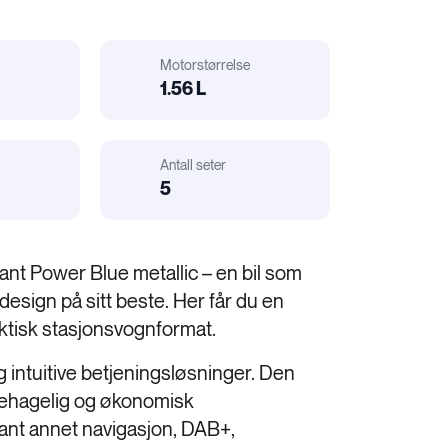
Motorstørrelse
1.56 L
Motorstørrelse
Antall seter
Bil
r
elatert:
5
Karosseri
gant Power Blue metallic – en bil som
esign på sitt beste. Her får du en
ktisk stasjonsvognformat.
g intuitive betjeningsløsninger. Den
behagelig og økonomisk
lant annet navigasjon, DAB+,