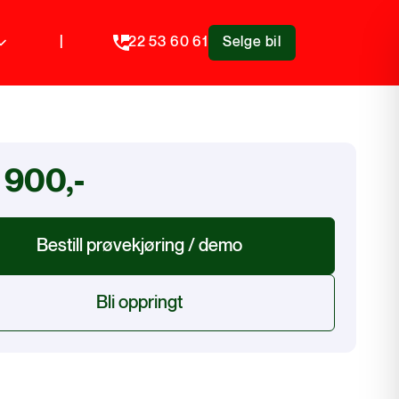
|
22 53 60 61
Selge bil
 900,-
Bestill prøvekjøring / demo
Bli oppringt