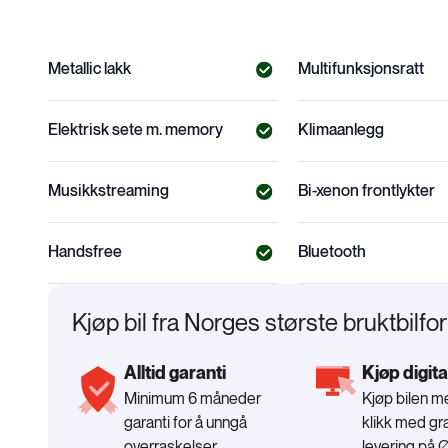
Metallic lakk
Multifunksjonsratt
Elektrisk sete m. memory
Klimaanlegg
Musikkstreaming
Bi-xenon frontlykter
Handsfree
Bluetooth
Kjøp bil fra Norges største bruktbilfo
Alltid garanti
Kjøp digita
Minimum 6 måneder
Kjøp bilen 
garanti for å unngå
klikk med gra
overraskelser
levering på 