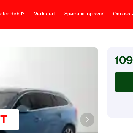
rfor Rebil?
Verksted
Spørsmål og svar
Om oss
109
GT
Next slide