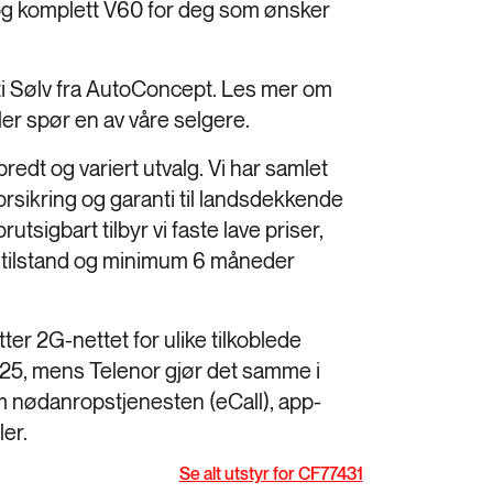
og komplett V60 for deg som ønsker
i Sølv fra AutoConcept. Les mer om
er spør en av våre selgere.
bredt og variert utvalg. Vi har samlet
forsikring og garanti til landsdekkende
utsigbart tilbyr vi faste lave priser,
ns tilstand og minimum 6 måneder
er 2G-nettet for ulike tilkoblede
 2025, mens Telenor gjør det samme i
m nødanropstjenesten (eCall), app-
ler.
Se alt utstyr for CF77431