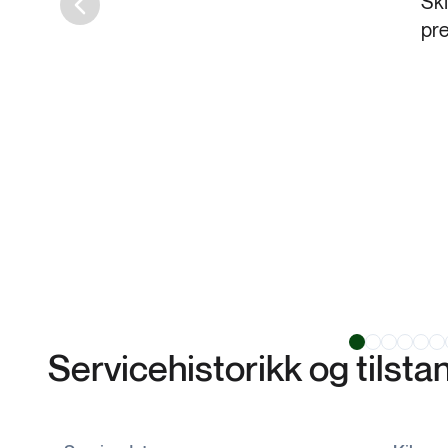
Ski
Previous slide
pr
Servicehistorikk og tilst