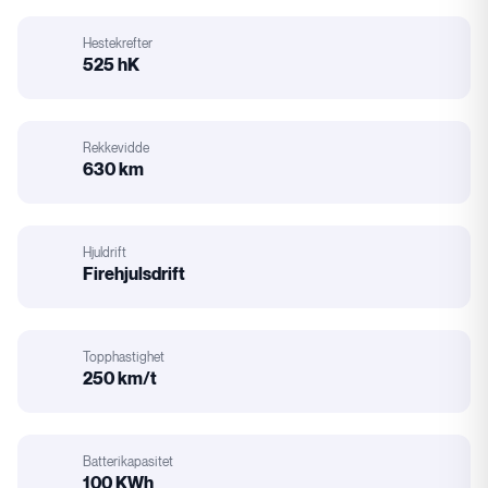
Karosseri
Hestekrefter
525 hK
Hestekrefter
Rekkevidde
630 km
Rekkevidde
Hjuldrift
Firehjulsdrift
Hjuldrift
Topphastighet
250 km/t
Motorstørrelse
Batterikapasitet
100 KWh