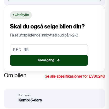
Innbytte
Skal du også selge bilen din?
Få et uforpliktende innbyttetilbud på 1-2-3
Kom i gang
Om bilen
Se alle spesifikasjoner for EV80240
Karosseri
:
Kombi 5-dørs