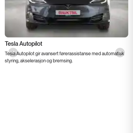
Tesla Autopilot
Tesla Autopilot gir avansert førerassistanse med automatisk
Previous slide
Next sl
styring, akselerasjon og bremsing.