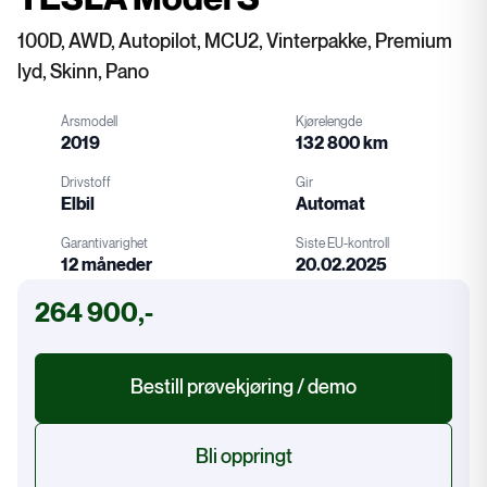
100D, AWD, Autopilot, MCU2, Vinterpakke, Premium
lyd, Skinn, Pano
Årsmodell
Kjørelengde
2019
132 800 km
Drivstoff
Gir
Elbil
Automat
Garantivarighet
Siste EU-kontroll
12 måneder
20.02.2025
Drivstoff
Gir
264 900,-
EU-kontroll
Garanti
Bestill prøvekjøring / demo
Bli oppringt