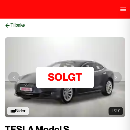
Tilbake
SOLGT
Previous slide
Next sli
Bilder
1/27
TESLA Model S