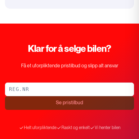
Klar for å selge bilen?
Få et uforpliktende pristilbud og slipp alt ansvar
Se pristilbud
Helt uforpliktende
Raskt og enkelt
Vi henter bilen