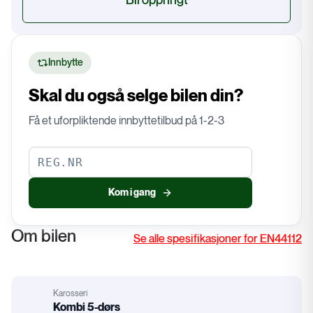
Bli oppringt
Innbytte
Skal du også selge bilen din?
Få et uforpliktende innbyttetilbud på 1-2-3
Kom i gang
Om bilen
Se alle spesifikasjoner for EN44112
Karosseri
:
Kombi 5-dørs