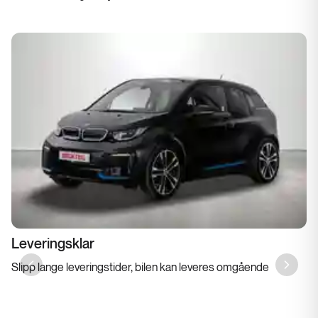
Leveringsklar
Slipp lange leveringstider, bilen kan leveres omgående
Previous slide
Next sl