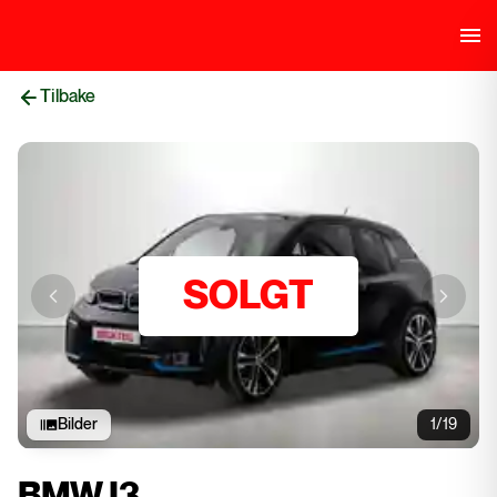
Tilbake
SOLGT
Previous slide
Next sli
Bilder
1/19
BMW I3