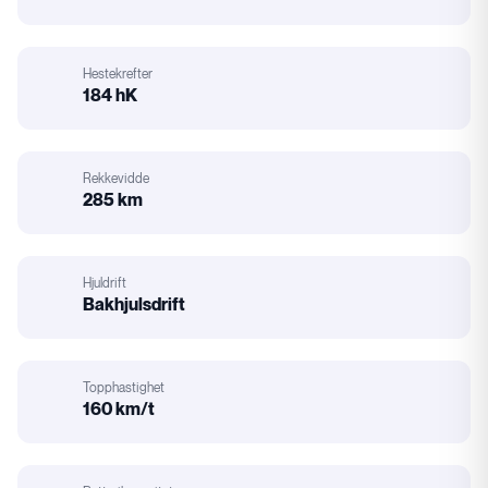
Karosseri
Hestekrefter
184 hK
Hestekrefter
Rekkevidde
285 km
Rekkevidde
Hjuldrift
Bakhjulsdrift
Hjuldrift
Topphastighet
160 km/t
Motorstørrelse