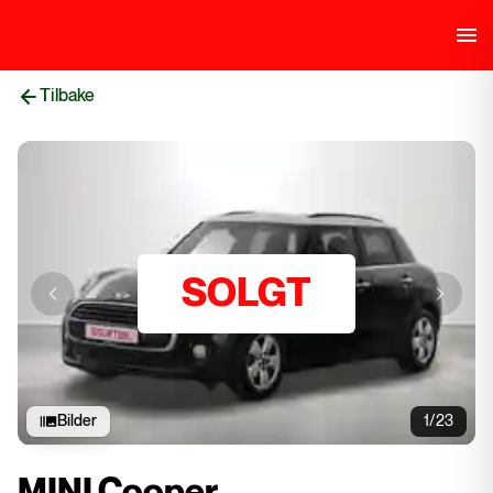
Tilbake
SOLGT
Previous slide
Next sli
Bilder
1/23
MINI Cooper