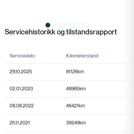
Servicehistorikk og tilstandsrapport
Servicedato
Kilometerstand
29.10.2025
81126
km
02.01.2023
48965
km
08.08.2022
46421
km
25.11.2021
39249
km