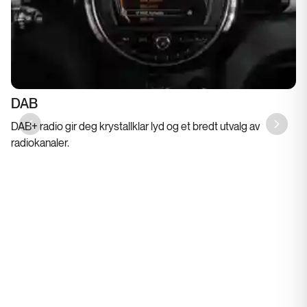
DAB
DAB+ radio gir deg krystallklar lyd og et bredt utvalg av
Previous slide
Next sl
radiokanaler.