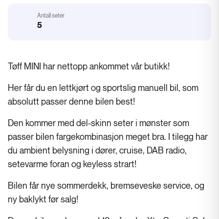
Motorstørrelse
Antall seter
:
5
Karosseri
Tøff MINI har nettopp ankommet vår butikk!
Her får du en lettkjørt og sportslig manuell bil, som
absolutt passer denne bilen best!
Den kommer med del-skinn seter i mønster som
passer bilen fargekombinasjon meget bra. I tilegg har
du ambient belysning i dører, cruise, DAB radio,
setevarme foran og keyless strart!
Bilen får nye sommerdekk, bremseveske service, og
ny baklykt før salg!