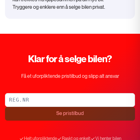
Tryggere og enklere enn å selge bilen privat.
Klar for å selge bilen?
Få et uforpliktende pristilbud og slipp alt ansvar
Se pristilbud
Helt uforpliktende
Raskt og enkelt
Vi henter bilen