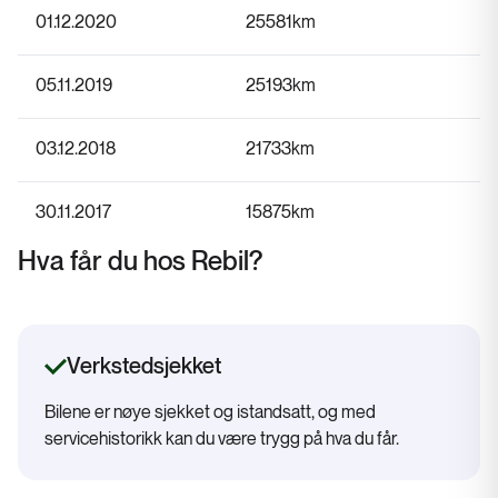
01.12.2020
25581
km
05.11.2019
25193
km
03.12.2018
21733
km
30.11.2017
15875
km
Hva får du hos Rebil?
Verkstedsjekket
Bilene er nøye sjekket og istandsatt, og med
servicehistorikk kan du være trygg på hva du får.