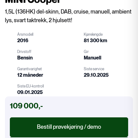
1,5L (136HK) del-skinn, DAB, cruise, manuell, ambient
lys, svart taktrekk, 2 hjulsett!
Årsmodell
Kjørelengde
2016
81 300 km
Drivstoff
Gir
Bensin
Manuell
Garantivarighet
Siste service
12 måneder
29.10.2025
Drivstoff
Gir
Siste EU-kontroll
09.01.2025
Garanti
Service
109 000,-
EU-kontroll
Bestill prøvekjøring / demo