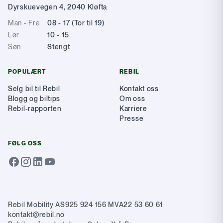
Dyrskuevegen 4
,
2040
Kløfta
Man - Fre
08 - 17 (Tor til 19)
Lør
10 - 15
Søn
Stengt
POPULÆRT
REBIL
Selg bil til Rebil
Kontakt oss
Blogg og biltips
Om oss
Rebil-rapporten
Karriere
Presse
FØLG OSS
Rebil Mobility AS
925 924 156 MVA
22 53 60 61
kontakt@rebil.no