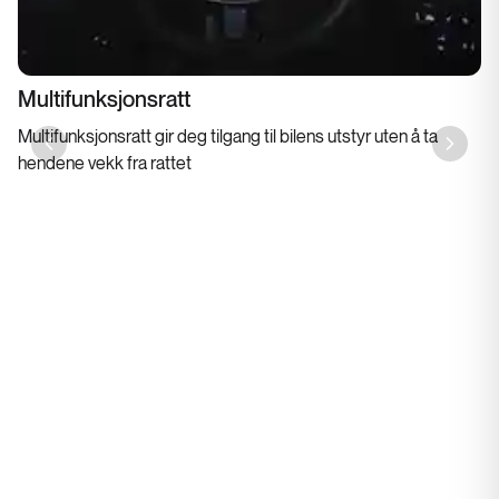
Multifunksjonsratt
Multifunksjonsratt gir deg tilgang til bilens utstyr uten å ta
Previous slide
Next sl
hendene vekk fra rattet