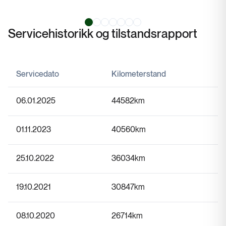
Servicehistorikk og tilstandsrapport
Servicedato
Kilometerstand
06.01.2025
44582
km
01.11.2023
40560
km
25.10.2022
36034
km
19.10.2021
30847
km
08.10.2020
26714
km