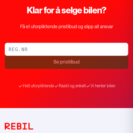
Klar for å selge bilen?
Få et uforpliktende pristilbud og slipp alt ansvar
Se pristilbud
Helt uforpliktende
Raskt og enkelt
Vi henter bilen