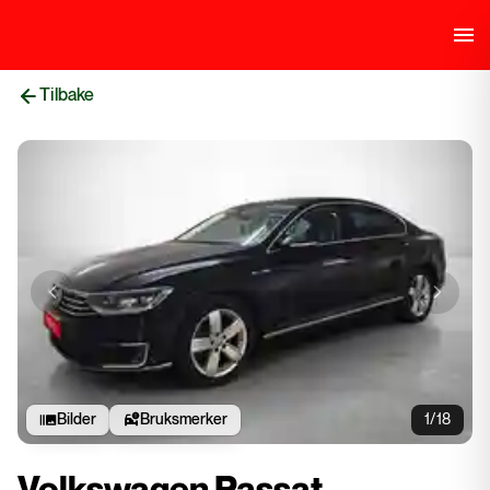
Tilbake
Previous slide
Next sli
Bilder
Bruksmerker
1/18
Volkswagen Passat