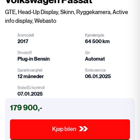
GTE, Head-Up Display, Skinn, Ryggekamera, Active
info display, Webasto
Årsmodell
Kjørelengde
2017
64 500 km
Drivstoff
Gir
Plug-in Bensin
Automat
Garantivarighet
Siste service
12 måneder
06.01.2025
Drivstoff
Gir
Siste EU-kontroll
07.01.2025
Garanti
Service
179 900,-
EU-kontroll
Kjøp bilen