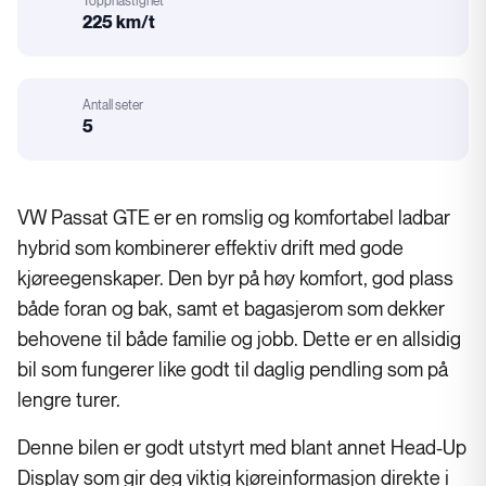
Topphastighet
225 km/t
Motorstørrelse
Antall seter
:
5
Karosseri
VW Passat GTE er en romslig og komfortabel ladbar
hybrid som kombinerer effektiv drift med gode
kjøreegenskaper. Den byr på høy komfort, god plass
både foran og bak, samt et bagasjerom som dekker
behovene til både familie og jobb. Dette er en allsidig
bil som fungerer like godt til daglig pendling som på
lengre turer.
Denne bilen er godt utstyrt med blant annet Head-Up
Display som gir deg viktig kjøreinformasjon direkte i