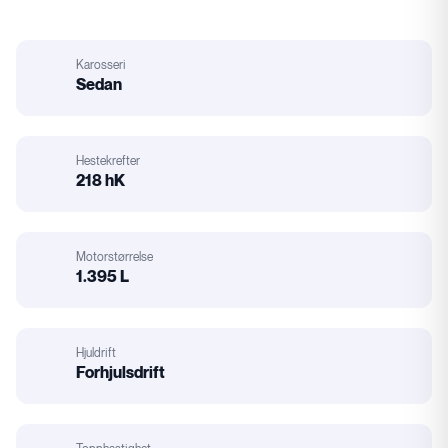
Karosseri
:
Sedan
Karosseri
Hestekrefter
218 hK
Hestekrefter
Motorstørrelse
1.395 L
Motorstørrelse
Hjuldrift
Forhjulsdrift
Hjuldrift