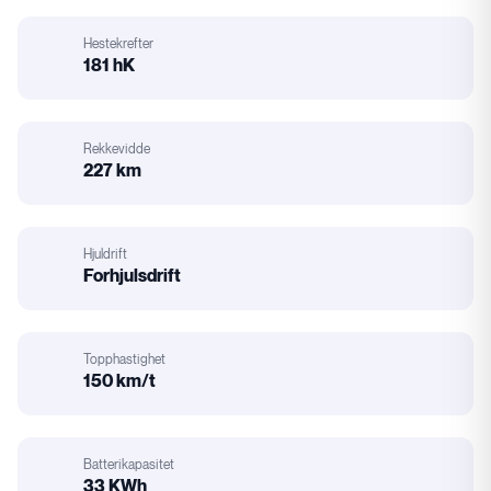
Karosseri
Hestekrefter
181 hK
Hestekrefter
Rekkevidde
227 km
Rekkevidde
Hjuldrift
Forhjulsdrift
Hjuldrift
Topphastighet
150 km/t
Motorstørrelse
Batterikapasitet
33 KWh