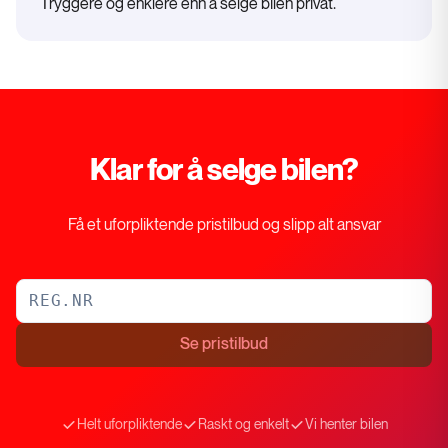
Tryggere og enklere enn å selge bilen privat.
Klar for å selge bilen?
Få et uforpliktende pristilbud og slipp alt ansvar
Se pristilbud
Helt uforpliktende
Raskt og enkelt
Vi henter bilen