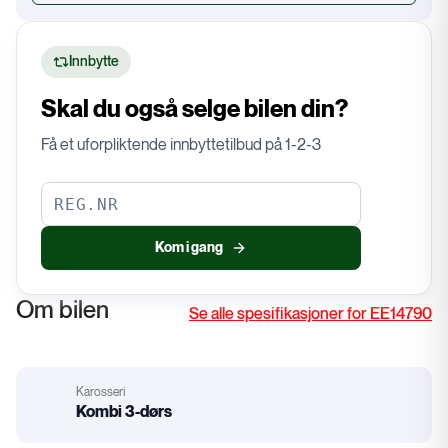
Innbytte
Skal du også selge bilen din?
Få et uforpliktende innbyttetilbud på 1-2-3
Kom i gang
Om bilen
Se alle spesifikasjoner for EE14790
Karosseri
:
Kombi 3-dørs