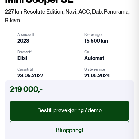
227 km Resolute Edition, Navi, ACC, Dab, Panorama,
R.kam
Årsmodell
Kjørelengde
2023
15 500 km
Drivstoff
Gir
Elbil
Automat
Garanti til
Siste service
23.05.2027
21.05.2024
Drivstoff
Gir
219 000,-
Garanti
Service
Bestill prøvekjøring / demo
Bli oppringt