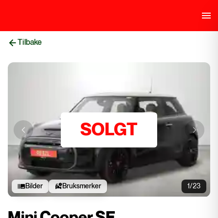
Tilbake
SOLGT
Previous slide
Next sli
Bilder
Bruksmerker
1/23
Mini Cooper SE