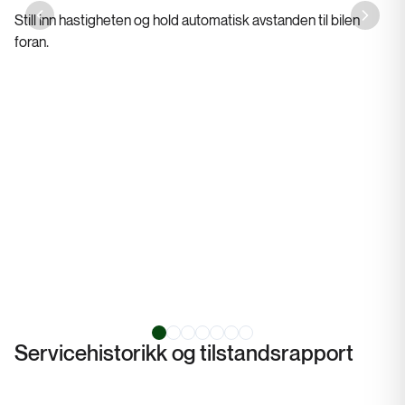
Still inn hastigheten og hold automatisk avstanden til bilen
Previous slide
Next sl
foran.
Servicehistorikk og tilstandsrapport