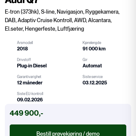
E-tron (373hk), S-line, Navigasjon, Ryggekamera,
DAB, Adaptiv Cruise Kontroll, AWD, Alcantara,
El.seter, Hengerfeste, Luftfjæring
Årsmodell
Kjørelengde
2018
91 000 km
Drivstoff
Gir
Plug-in Diesel
Automat
Garantivarighet
Siste service
12 måneder
03.12.2025
Drivstoff
Gir
Siste EU-kontroll
09.02.2026
Garanti
Service
449 900,-
EU-kontroll
Bestill prøvekjøring / demo