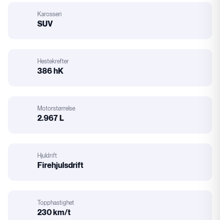
Karosseri
:
SUV
Karosseri
Hestekrefter
386 hK
Hestekrefter
Motorstørrelse
2.967 L
Motorstørrelse
Hjuldrift
Firehjulsdrift
Hjuldrift
Topphastighet
230 km/t