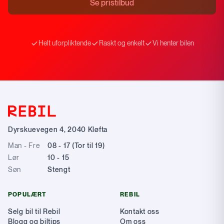
Se pristilbud
Helt uforpliktende
Raskt og enkelt
Vi henter bilen
Dyrskuevegen 4
,
2040
Kløfta
Man - Fre
08 - 17 (Tor til 19)
Lør
10 - 15
Søn
Stengt
POPULÆRT
REBIL
Selg bil til Rebil
Kontakt oss
Blogg og biltips
Om oss