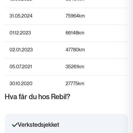
31.05.2024
75964
km
01.12.2023
66148
km
02.01.2023
47780
km
05.07.2021
35261
km
30.10.2020
27775
km
Hva får du hos Rebil?
Verkstedsjekket