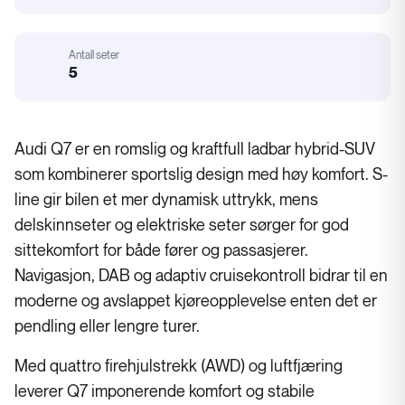
Motorstørrelse
Antall seter
:
5
Karosseri
Audi Q7 er en romslig og kraftfull ladbar hybrid-SUV
som kombinerer sportslig design med høy komfort. S-
line gir bilen et mer dynamisk uttrykk, mens
delskinnseter og elektriske seter sørger for god
sittekomfort for både fører og passasjerer.
Navigasjon, DAB og adaptiv cruisekontroll bidrar til en
moderne og avslappet kjøreopplevelse enten det er
pendling eller lengre turer.
Med quattro firehjulstrekk (AWD) og luftfjæring
leverer Q7 imponerende komfort og stabile