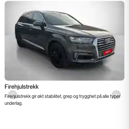
Firehjulstrekk
Firehjulstrekk gir økt stabilitet, grep og trygghet på alle typer
Previous slide
Next sl
underlag.