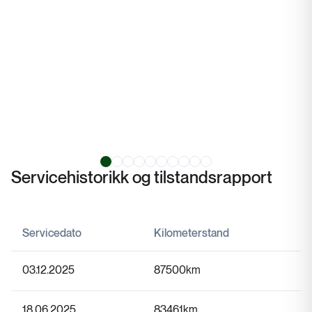
Servicehistorikk og tilstandsrapport
Servicedato
Kilometerstand
03.12.2025
87500
km
18.06.2025
83461
km