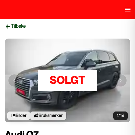
Tilbake
SOLGT
Previous slide
Next sli
Bilder
Bruksmerker
1/19
Audi Q7