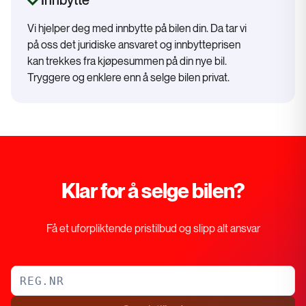
Innbytte
Vi hjelper deg med innbytte på bilen din. Da tar vi
på oss det juridiske ansvaret og innbytteprisen
kan trekkes fra kjøpesummen på din nye bil.
Tryggere og enklere enn å selge bilen privat.
Klar for å selge bilen?
Få et uforpliktende pristilbud og slipp alt ansvar